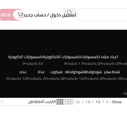
n
t
تسجيل دخول / حساب جديد
₪
.00
اعياد ميلاد
اكسسوارات
اكسسوارات الالكترونية
اكسسوارات الكترونية
65 Products
1 Product
0 Products
0 Products
شنط سفر
شوكولاطة
شوكولاطه
عتيكوت
عدة
عده
10 Products
2 Products
0 Products
16 Products
0 Products
0 Products
24
18
12
9
Show