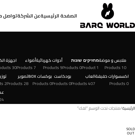
الصفحة الرئيسية
عن الشركة
تواصل م
ملابس و موضة
מחזיקים
שונות
أدوات كهربائية
أضواء
اجهزة الكت
30 Products
7 Products
9 Products
0 Products
1 Product
10 Products
اكسسوارات خفيفة
العاب
بودكاست
بوكسات BOX
تصوير
توزي
2 Products
28 Products
0 Products
0 Products
407 Products
0 Products
عط
 Products
الرئيسية
منتجات تحت الوسم “لفك”
SOLD
OUT