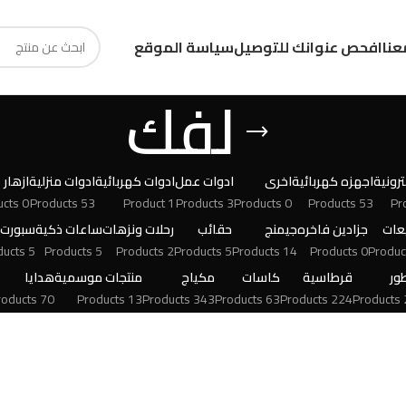
عنا
افحص عنوانك للتوصيل
سياسة الموقع
لفك
رونية
اجهزه كهربائية
اخرى
ادوات عمل
ادوات كهربائية
ادوات منزلية
ازهار
0 Products
53 Products
1 Product
3 Products
0 Products
53 Products
عات
جزادين فاخره
جيمنج
حقائب
رحلات ونزهات
ساعات ذكية
سبورت
5 Products
5 Products
2 Products
5 Products
14 Products
0 Products
ور
قرطاسية
كاسات
مكياج
منتجات موسمية
هدايا
70 Products
13 Products
343 Products
63 Products
224 Products
24