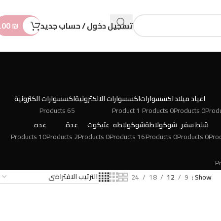
n
t
تسجيل دخول / حساب جديد
₪
.00
اعياد ميلاد
اكسسوارات
اكسسوارات الالكترونية
اكسسوارات الكترونية
65 Products
1 Product
0 Products
0 Products
شنط سفر
شوكولاطة
شوكولاطه
عتيكوت
عدة
عده
10 Products
2 Products
0 Products
16 Products
0 Products
0 Products
24
18
12
9
Show