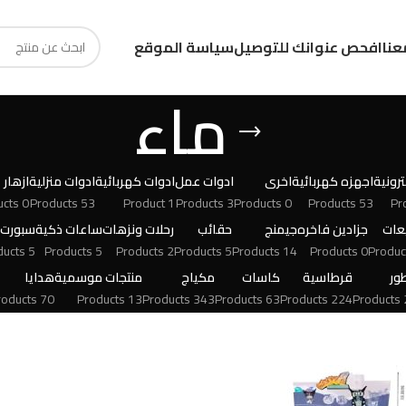
عنا
افحص عنوانك للتوصيل
سياسة الموقع
ماء
رونية
اجهزه كهربائية
اخرى
ادوات عمل
ادوات كهربائية
ادوات منزلية
ازهار
0 Products
53 Products
1 Product
3 Products
0 Products
53 Products
عات
جزادين فاخره
جيمنج
حقائب
رحلات ونزهات
ساعات ذكية
سبورت
5 Products
5 Products
2 Products
5 Products
14 Products
0 Products
ور
قرطاسية
كاسات
مكياج
منتجات موسمية
هدايا
70 Products
13 Products
343 Products
63 Products
224 Products
24