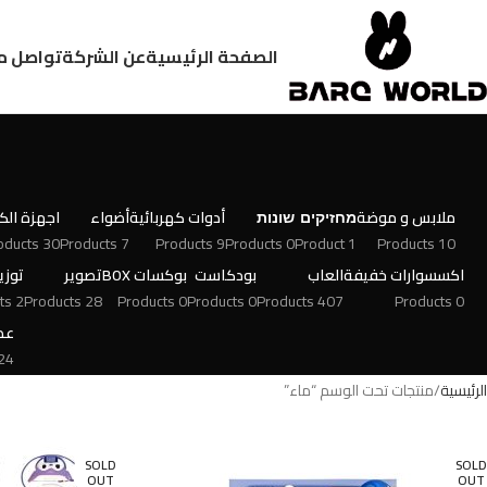
الصفحة الرئيسية
عن الشركة
تواصل م
ملابس و موضة
מחזיקים
שונות
أدوات كهربائية
أضواء
اجهزة الكت
30 Products
7 Products
9 Products
0 Products
1 Product
10 Products
اكسسوارات خفيفة
العاب
بودكاست
بوكسات BOX
تصوير
توزي
2 Products
28 Products
0 Products
0 Products
407 Products
0 Products
عط
 Products
الرئيسية
منتجات تحت الوسم “ماء”
SOLD
SOLD
OUT
OUT