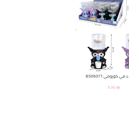
مي كورومي BSD6077
9.90
₪