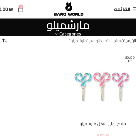
n
0
القائمة
₪
0.00
t
مارشميلو
Categories
الرئيسية
منتجات تحت الوسم “مارشميلو”
SOLD O
UT
مقص على شكل مارشميلو
5.00
₪