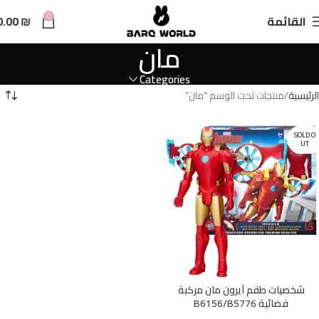
n
0
القائمة
₪
0.00
t
مان
Categories
الرئيسية
منتجات تحت الوسم “مان”
SOLD O
UT
شخصيات طقم آيرون مان مركبة
فضائية B6156/B5776