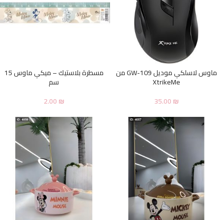
ماوس لاسلكي موديل GW-109 من
مسطرة بلاستيك – ميكي ماوس 15
XtrikeMe
سم
2.00
₪
35.00
₪