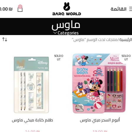
n
0
القائمة
₪
0.00
t
ماوس
Categories
الرئيسية
منتجات تحت الوسم “ماوس”
SOLD O
SOLD O
UT
UT
ألبوم السحر ميني ماوس
طقم كتابة ميكي ماوس
14.00
₪
19.00
₪