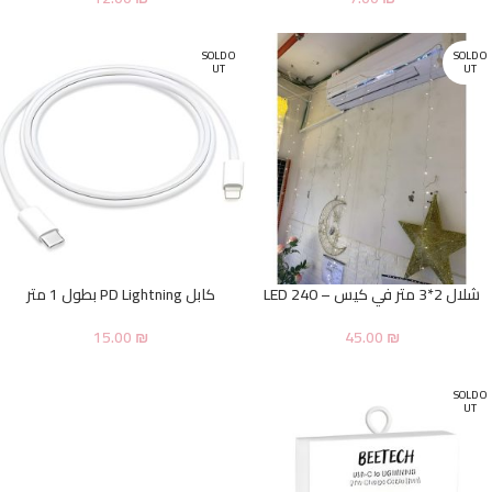
SOLD O
SOLD O
UT
UT
شلال 2*3 متر في كيس – 240 LED
كابل PD Lightning بطول 1 متر
15.00
₪
45.00
₪
SOLD O
UT