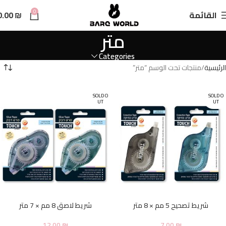
n
0
القائمة
₪
0.00
t
متر
Categories
الرئيسية
منتجات تحت الوسم “متر”
SOLD O
SOLD O
UT
UT
شريط تصحيح 5 مم × 8 متر
شريط لاصق 8 مم × 7 متر
12.00
₪
7.00
₪