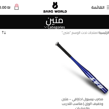
n
0
القائمة
₪
0.00
t
متين
Categories
الرئيسية
منتجات تحت الوسم “متين”
مضرب بيسبول احترافي – متين
وخفيف الوزن | مناسب للتدريب
والمباريات