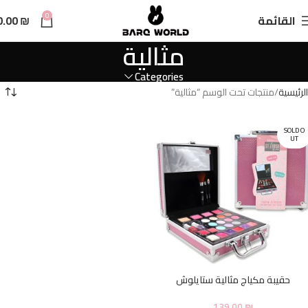
n
0
القائمة
₪
0.00
t
مثالية
Categories
الرئيسية
منتجات تحت الوسم “مثالية”
SOLD O
UT
حقيبة مكياج مثالية ستايلوش
139.00
₪