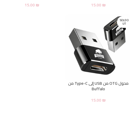
15.00
₪
15.00
₪
SOLD O
UT
محول OTG من USB إلى Type-C من
Buffalo
15.00
₪