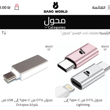
n
0
القائمة
₪
0.00
t
محول
Categories
الرئيسية
منتجات تحت الوسم “محول”
SOLD O
SOLD O
UT
UT
محول OTG من Type-C إلى
محول OTG من Type-C إلى USB من
Lightning
شركة Octopus