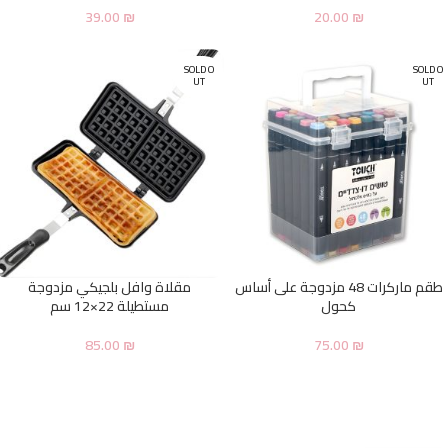
39.00
₪
20.00
₪
SOLD O
SOLD O
UT
UT
طقم ماركرات 48 مزدوجة على أساس
مقلاة وافل بلجيكي مزدوجة
كحول
مستطيلة 22×12 سم
85.00
₪
75.00
₪