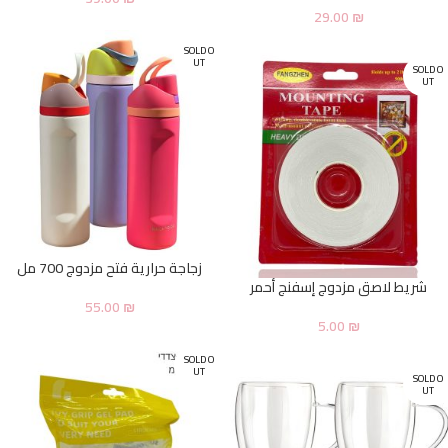
29.00
₪
SOLD O
UT
SOLD O
UT
زجاجة حرارية فتح مزدوج 700 مل
شريط لاصق مزدوج إسفنج أحمر
55.00
₪
5.00
₪
SOLD O
UT
SOLD O
UT