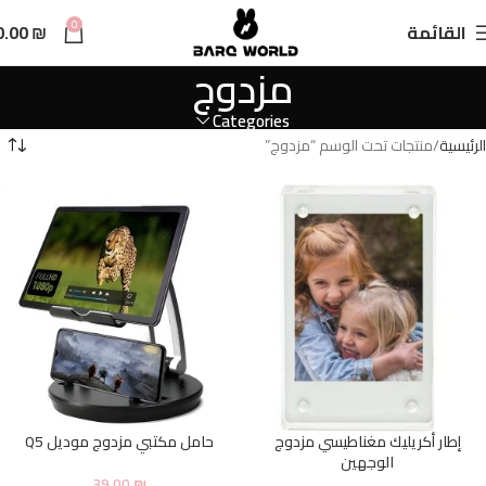
n
0
القائمة
₪
0.00
t
مزدوج
Categories
الرئيسية
منتجات تحت الوسم “مزدوج”
إطار أكريليك مغناطيسي مزدوج
حامل مكتبي مزدوج موديل Q5
الوجهين
39.00
₪