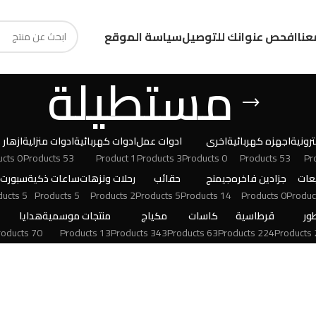
عنا
افحص عنوانك للتوصيل
سياسة الموقع
مستطيلة
رونية
اجهزه كهربائية
اخرى
ادوات عمل
ادوات كهربائية
ادوات منزلية
ازهار
0 Products
53 Products
1 Product
3 Products
0 Products
53 Products
عات
جزادين فاخره
جيمنج
حقائب
رحلات ونزهات
ساعات ذكية
سبورت
5 Products
5 Products
2 Products
5 Products
14 Products
0 Products
ور
قرطاسية
كاسات
مكياج
منتجات موسمية
هدايا
70 Products
13 Products
343 Products
63 Products
224 Products
24