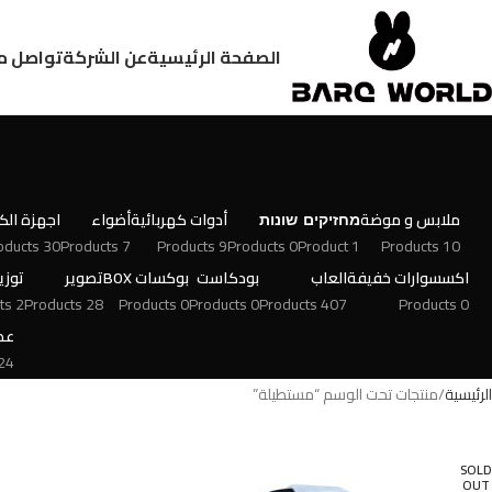
الصفحة الرئيسية
عن الشركة
تواصل م
ملابس و موضة
מחזיקים
שונות
أدوات كهربائية
أضواء
اجهزة الكت
30 Products
7 Products
9 Products
0 Products
1 Product
10 Products
اكسسوارات خفيفة
العاب
بودكاست
بوكسات BOX
تصوير
توزي
2 Products
28 Products
0 Products
0 Products
407 Products
0 Products
عط
 Products
الرئيسية
منتجات تحت الوسم “مستطيلة”
SOLD
OUT