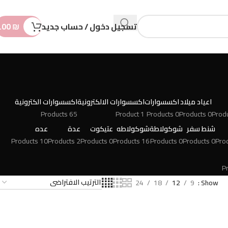
n
t
تسجيل دخول / حساب جديد
₪
.00
اعياد ميلاد
اكسسوارات
اكسسوارات الالكترونية
اكسسوارات الكترونية
65 Products
1 Product
0 Products
0 Products
شنط سفر
شوكولاطة
شوكولاطه
عتيكوت
عدة
عده
10 Products
2 Products
0 Products
16 Products
0 Products
0 Products
24
18
12
9
Show