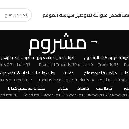
عنا
افحص عنوانك للتوصيل
سياسة الموقع
مشروم
رونية
اجهزه كهربائية
اخرى
ادوات عمل
ادوات كهربائية
ادوات منزلية
ازهار
0 Products
53 Products
1 Product
3 Products
0 Products
53 Products
عات
جزادين فاخره
جيمنج
حقائب
رحلات ونزهات
ساعات ذكية
سبورت
5 Products
5 Products
2 Products
5 Products
14 Products
0 Products
ور
قرطاسية
كاسات
مكياج
منتجات موسمية
هدايا
70 Products
13 Products
343 Products
63 Products
224 Products
24