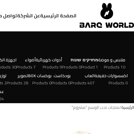
الصفحة الرئيسية
عن الشركة
تواصل م
ملابس و موضة
מחזיקים
שונות
أدوات كهربائية
أضواء
اجهزة الكت
30 Products
7 Products
9 Products
0 Products
1 Product
10 Products
اكسسوارات خفيفة
العاب
بودكاست
بوكسات BOX
تصوير
توزي
2 Products
28 Products
0 Products
0 Products
407 Products
0 Products
عط
 Products
الرئيسية
منتجات تحت الوسم “مشروم”