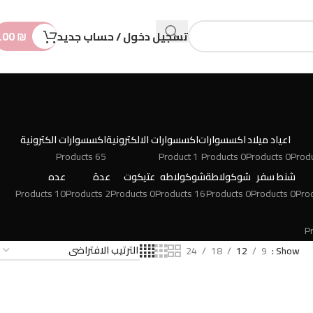
n
t
تسجيل دخول / حساب جديد
₪
.00
اعياد ميلاد
اكسسوارات
اكسسوارات الالكترونية
اكسسوارات الكترونية
65 Products
1 Product
0 Products
0 Products
شنط سفر
شوكولاطة
شوكولاطه
عتيكوت
عدة
عده
10 Products
2 Products
0 Products
16 Products
0 Products
0 Products
24
18
12
9
Show