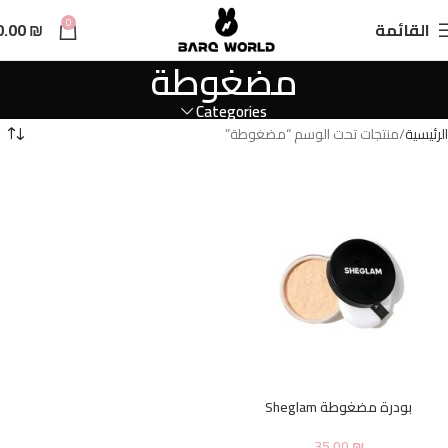
n
0
القائمة
₪
0.00
t
مضغوطة
Categories
الرئيسية
منتجات تحت الوسم “مضغوطة”
بودرة مضغوطة Sheglam
35.00
₪