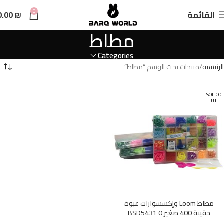
n
0
القائمة
₪
0.00
t
مطاط
Categories
الرئيسية
منتجات تحت الوسم “مطاط”
SOLD O
UT
مطاط Loom وإكسسوارات عبوة
حقيبة 400 صغير BSD5431 0