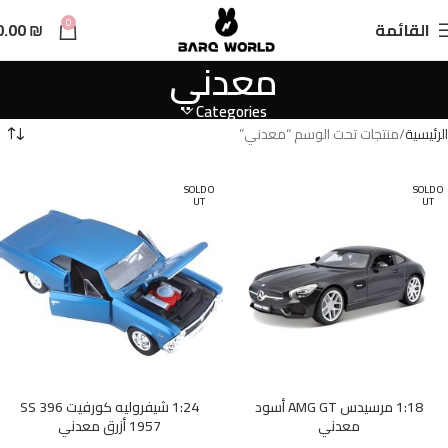
n
0
القائمة
₪
0.00
t
معدني
Categories
الرئيسية
منتجات تحت الوسم “معدني”
SOLD O
SOLD O
UT
UT
1:18 مرسيدس AMG GT أسود
1:24 شيفروليه كورفيت SS 396
معدني
1957 أزرق معدني