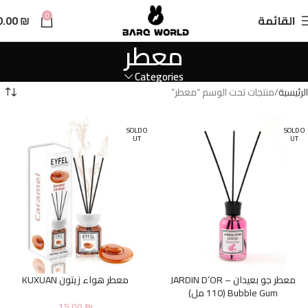
n
0
القائمة
₪
0.00
t
معطر
Categories
الرئيسية
منتجات تحت الوسم “معطر”
SOLD O
SOLD O
UT
UT
معطر جو بعيدان JARDIN D’OR –
معطر هواء زيتون KUXUAN
Bubble Gum (110 مل)
15.00
₪