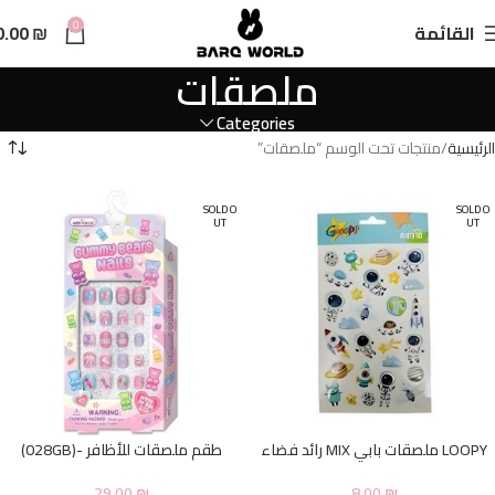
n
0
القائمة
₪
0.00
t
ملصقات
Categories
الرئيسية
منتجات تحت الوسم “ملصقات”
SOLD O
SOLD O
UT
UT
LOOPY ملصقات بابي MIX رائد فضاء
طقم ملصقات للأظافر -(028GB)
29.00
₪
8.00
₪