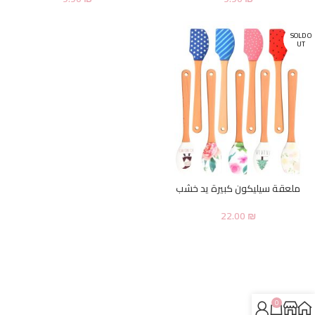
SOLD O
UT
ملعقة سيليكون كبيرة يد خشب
22.00
₪
0