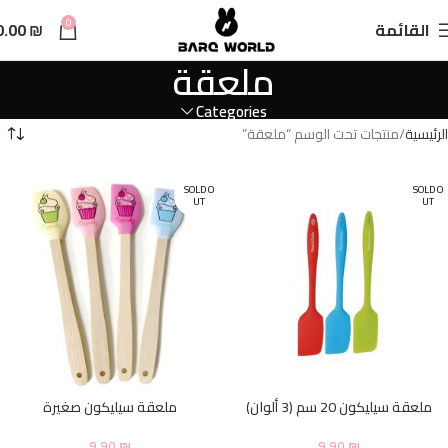
n
0
القائمة
₪
0.00
t
ملعقة
Categories
الرئيسية
منتجات تحت الوسم “ملعقة”
SOLD O
SOLD O
UT
UT
ملعقة سيليكون 20 سم (3 ألوان)
ملعقة سيليكون صغيرة
9.90
₪
9.90
₪