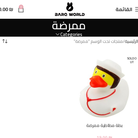
n
0
القائمة
₪
0.00
t
ممرضة
Categories
الرئيسية
منتجات تحت الوسم “ممرضة”
SOLD O
UT
بطة مطاطية ممرضة
19.00
₪