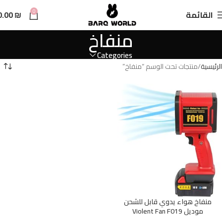
n
0
القائمة
₪
0.00
t
منفاخ
Categories
الرئيسية
منتجات تحت الوسم “منفاخ”
منفاخ هواء يدوي قابل للشحن
موديل Violent Fan F019