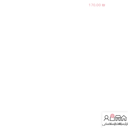
170.00
₪
0
لرئيسية
المتجر
السلة
حسابي