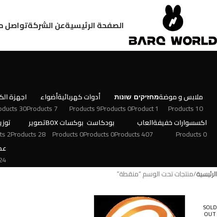
الصفحة الرئيسية
عن الشركة
تواصل م
ملابس و موضة
מחזיקים
שונות
أدوات كهربائية
أضواء
اجهزة الكت
30 Products
7 Products
9 Products
0 Products
1 Product
10 Products
اكسسوارات خفيفة
العاب
بودكاست
بوكسات BOX
تصوير
توزي
2 Products
28 Products
0 Products
0 Products
407 Products
0 Products
عط
 Products
الرئيسية
منتجات تحت الوسم “منقطة”
SOLD
OUT