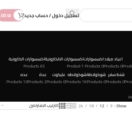
n
t
تسجيل دخول / حساب جديد
₪
.00
اعياد ميلاد
اكسسوارات
اكسسوارات الالكترونية
اكسسوارات الكترونية
65 Products
1 Product
0 Products
0 Products
شنط سفر
شوكولاطة
شوكولاطه
عتيكوت
عدة
عده
10 Products
2 Products
0 Products
16 Products
0 Products
0 Products
24
18
12
9
Show