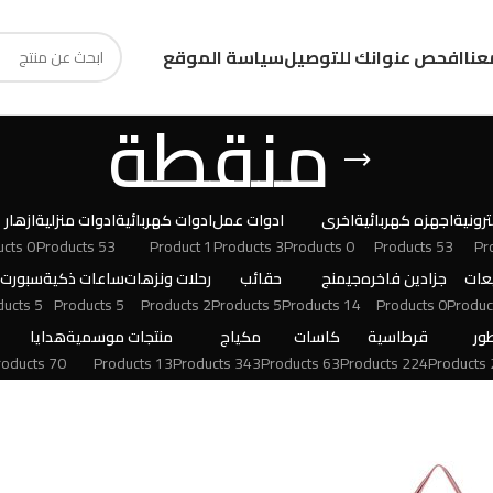
عنا
افحص عنوانك للتوصيل
سياسة الموقع
منقطة
رونية
اجهزه كهربائية
اخرى
ادوات عمل
ادوات كهربائية
ادوات منزلية
ازهار
0 Products
53 Products
1 Product
3 Products
0 Products
53 Products
عات
جزادين فاخره
جيمنج
حقائب
رحلات ونزهات
ساعات ذكية
سبورت
5 Products
5 Products
2 Products
5 Products
14 Products
0 Products
ور
قرطاسية
كاسات
مكياج
منتجات موسمية
هدايا
70 Products
13 Products
343 Products
63 Products
224 Products
24