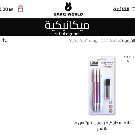
n
0
القائمة
₪
0.00
t
ميكانيكية
Categories
الرئيسية
منتجات تحت الوسم “ميكانيكية”
SOLD O
UT
أقلام ميكانيكية باستيل + رؤوس في
بلاستر