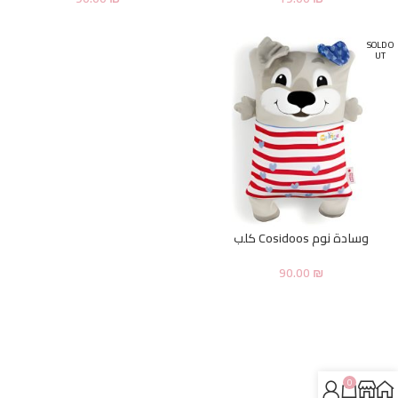
SOLD O
UT
وسادة نوم Cosidoos كلب
90.00
₪
0