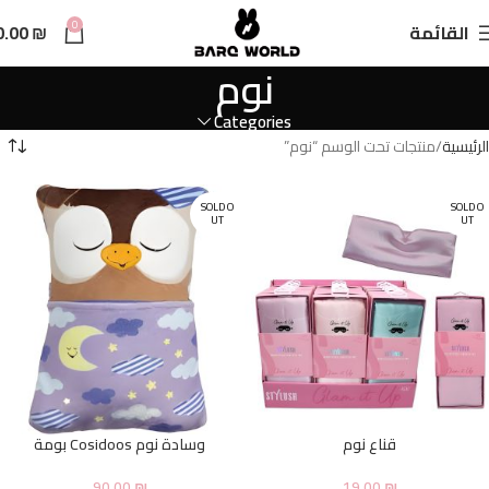
n
0
القائمة
₪
0.00
t
نوم
Categories
الرئيسية
منتجات تحت الوسم “نوم”
SOLD O
SOLD O
UT
UT
قناع نوم
وسادة نوم Cosidoos بومة
90.00
₪
19.00
₪