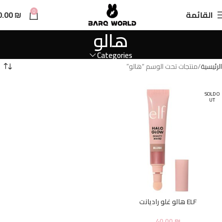
n
0
القائمة
₪
0.00
t
هالو
Categories
الرئيسية
منتجات تحت الوسم “هالو”
SOLD O
UT
ELF هالو غلو راديانت
40.00
₪