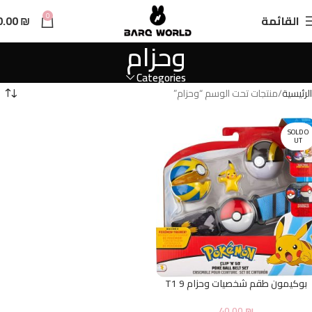
n
0
القائمة
₪
0.00
t
وحزام
Categories
الرئيسية
منتجات تحت الوسم “وحزام”
SOLD O
UT
بوكيمون طقم شخصيات وحزام T1 9
40.00
₪