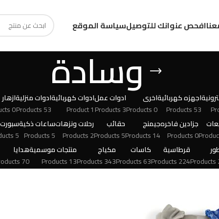
عنا
افحص عنوانك للتوصيل
سياسة الموقع
وسادة
رونية
اجهزه كهربائية
اخرى
ادوات عمل
ادوات كهربائية
ادوات منزلية
ازهار
0 Products
53 Products
1 Product
3 Products
0 Products
53 Products
عات
جزادين فاخره
جيمنج
حقائب
رحلات ونزهات
ساعات ذكية
سبورت
5 Products
5 Products
2 Products
5 Products
14 Products
0 Products
ور
قرطاسية
كاسات
مكياج
منتجات موسمية
هدايا
70 Products
13 Products
343 Products
63 Products
224 Products
24