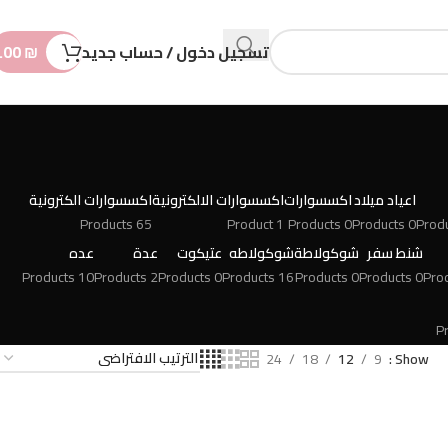
n
t
تسجيل دخول / حساب جديد
₪
.00
اعياد ميلاد
اكسسوارات
اكسسوارات الالكترونية
اكسسوارات الكترونية
65 Products
1 Product
0 Products
0 Products
شنط سفر
شوكولاطة
شوكولاطه
عتيكوت
عدة
عده
10 Products
2 Products
0 Products
16 Products
0 Products
0 Products
24
18
12
9
Show