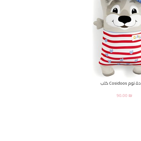
م Cosidoos كلب
90.00
₪