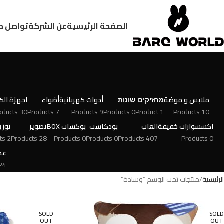
الصفحة الرئيسية
عن الشركة
تواصل م
ملابس و موضة
מחזיקים
שונות
أدوات كهربائية
أضواء
اجهزة الكت
30 Products
7 Products
9 Products
0 Products
1 Product
10 Products
اكسسوارات خفيفة
العاب
بودكاست
بوكسات BOX
تصوير
توزي
2 Products
28 Products
0 Products
0 Products
407 Products
0 Products
عط
 Products
الرئيسية
منتجات تحت الوسم “وسادة”
SOLD
SOLD
OUT
OUT