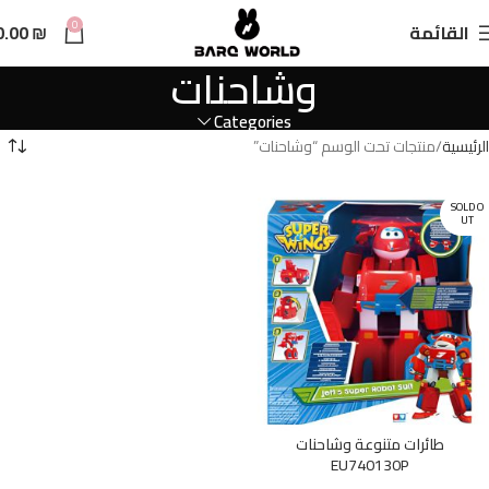
n
0
القائمة
₪
0.00
t
وشاحنات
Categories
الرئيسية
منتجات تحت الوسم “وشاحنات”
SOLD O
UT
طائرات متنوعة وشاحنات
EU740130P