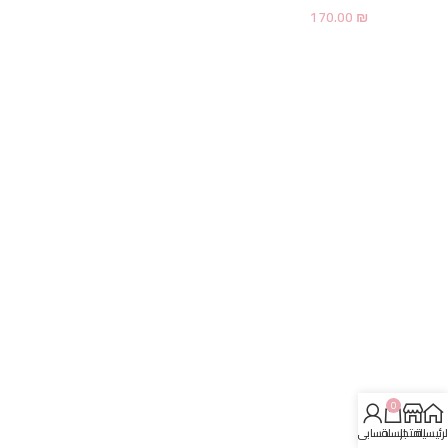
170.00
₪
0
لرئيسية
المتجر
السلة
حسابي