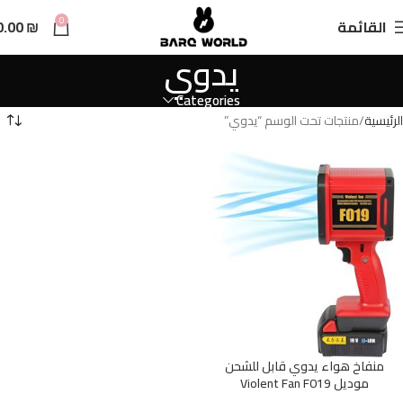
n
0
القائمة
₪
0.00
t
يدوي
Categories
الرئيسية
منتجات تحت الوسم “يدوي”
منفاخ هواء يدوي قابل للشحن
موديل Violent Fan F019