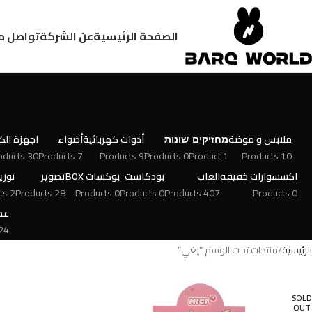
الصفحة الرئيسية
عن الشركة
تواصل م
ملابس و موضة
מחזיקים
שונות
أدوات كهربائية
أضواء
اجهزة الكت
30 Products
7 Products
9 Products
0 Products
1 Product
10 Products
اكسسوارات خفيفة
العاب
بودكاست
بوكسات BOX
تصوير
توزي
2 Products
28 Products
0 Products
0 Products
407 Products
0 Products
عط
 Products
الرئيسية
منتجات تحت الوسم “يغي”
SOLD
OUT