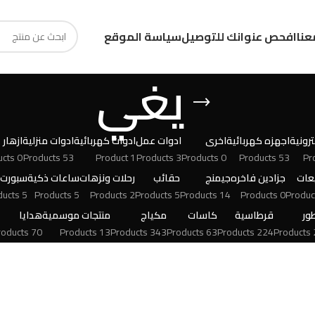
عنا
افحص عنوانك للتوصيل
سياسة الموقع
يغي
رونية
اجهزه كهربائية
اخرى
ادوات عمل
ادوات كهربائية
ادوات منزلية
ازهار
0 Products
53 Products
1 Product
3 Products
0 Products
53 Products
عات
جزادين فاخره
جيمنج
حقائب
رحلات ونزهات
ساعات ذكية
سبورت
5 Products
5 Products
2 Products
5 Products
14 Products
0 Products
ور
قرطاسية
كاسات
مكياج
منتجات موسمية
هدايا
70 Products
13 Products
343 Products
63 Products
224 Products
24