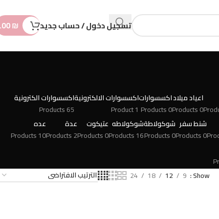
n
t
تسجيل دخول / حساب جديد
₪
.00
اعياد ميلاد
اكسسوارات
اكسسوارات الالكترونية
اكسسوارات الكترونية
65 Products
1 Product
0 Products
0 Products
شنط سفر
شوكولاطة
شوكولاطه
عتيكوت
عدة
عده
10 Products
2 Products
0 Products
16 Products
0 Products
0 Products
24
18
12
9
Show