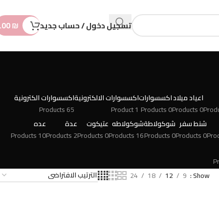
n
t
تسجيل دخول / حساب جديد
₪
.00
اعياد ميلاد
اكسسوارات
اكسسوارات الالكترونية
اكسسوارات الكترونية
65 Products
1 Product
0 Products
0 Products
شنط سفر
شوكولاطة
شوكولاطه
عتيكوت
عدة
عده
10 Products
2 Products
0 Products
16 Products
0 Products
0 Products
24
18
12
9
Show