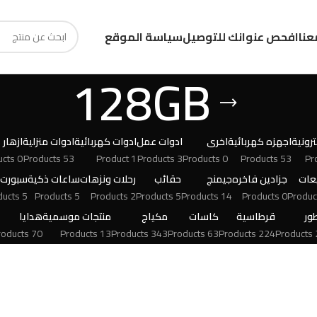
عنا
افحص عنوانك للتوصيل
سياسة الموقع
128GB
رونية
اجهزه كهربائية
اخرى
ادوات عمل
ادوات كهربائية
ادوات منزلية
ازهار
0 Products
53 Products
1 Product
3 Products
0 Products
53 Products
عات
جزادين فاخره
جيمنج
حقائب
رحلات ونزهات
ساعات ذكية
سبورت
5 Products
5 Products
2 Products
5 Products
14 Products
0 Products
ور
قرطاسية
كاسات
مكياج
منتجات موسمية
هدايا
70 Products
13 Products
343 Products
63 Products
224 Products
24