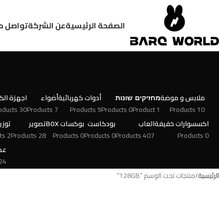
الصفحة الرئيسية
عن الشركة
تواصل م
ملابس و موضة
מחזיקים
שונות
أدوات كهربائية
أضواء
اجهزة الكت
30 Products
7 Products
9 Products
0 Products
1 Product
10 Products
اكسسوارات خفيفة
العاب
بودكاست
بوكسات BOX
تصوير
توزي
2 Products
28 Products
0 Products
0 Products
407 Products
0 Products
عط
 Products
الرئيسية
منتجات تحت الوسم “128GB”