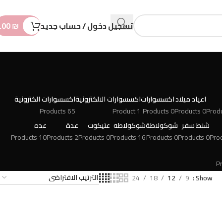
n
t
تسجيل دخول / حساب جديد
₪
.00
اعياد ميلاد
اكسسوارات
اكسسوارات الالكترونية
اكسسوارات الكترونية
65 Products
1 Product
0 Products
0 Products
شنط سفر
شوكولاطة
شوكولاطه
عتيكوت
عدة
عده
10 Products
2 Products
0 Products
16 Products
0 Products
0 Products
24
18
12
9
Show