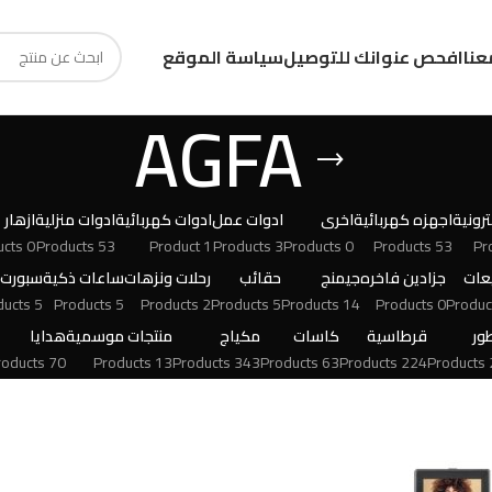
عنا
افحص عنوانك للتوصيل
سياسة الموقع
AGFA
رونية
اجهزه كهربائية
اخرى
ادوات عمل
ادوات كهربائية
ادوات منزلية
ازهار
0 Products
53 Products
1 Product
3 Products
0 Products
53 Products
عات
جزادين فاخره
جيمنج
حقائب
رحلات ونزهات
ساعات ذكية
سبورت
5 Products
5 Products
2 Products
5 Products
14 Products
0 Products
ور
قرطاسية
كاسات
مكياج
منتجات موسمية
هدايا
70 Products
13 Products
343 Products
63 Products
224 Products
24