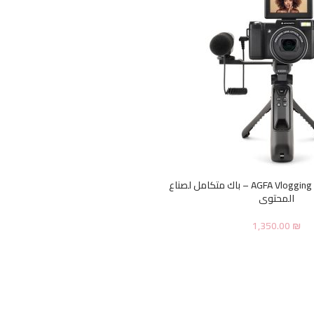
كاميرا AGFA Vlogging 4K Optical – باك متكامل لصناع
المحتوى
1,350.00
₪