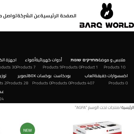
الصفحة الرئيسية
عن الشركة
تواصل م
ملابس و موضة
מחזיקים
שונות
أدوات كهربائية
أضواء
اجهزة الكت
30 Products
7 Products
9 Products
0 Products
1 Product
10 Products
اكسسوارات خفيفة
العاب
بودكاست
بوكسات BOX
تصوير
توزي
2 Products
28 Products
0 Products
0 Products
407 Products
0 Products
عط
 Products
الرئيسية
منتجات تحت الوسم “AGFA”
NEW