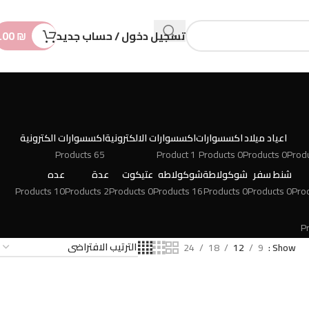
n
t
تسجيل دخول / حساب جديد
₪
.00
اعياد ميلاد
اكسسوارات
اكسسوارات الالكترونية
اكسسوارات الكترونية
65 Products
1 Product
0 Products
0 Products
شنط سفر
شوكولاطة
شوكولاطه
عتيكوت
عدة
عده
10 Products
2 Products
0 Products
16 Products
0 Products
0 Products
24
18
12
9
Show