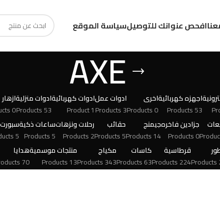
عنا
افحص عنوانك للتوصيل
سياسة الموقع
AXE
رونية
اجهزه كهربائية
اخرى
ادوات عمل
ادوات كهربائية
ادوات منزلية
ازهار
0 Products
53 Products
1 Product
3 Products
0 Products
53 Products
عات
جزادين فاخره
جيمنج
حقائب
رحلات ونزهات
ساعات ذكية
سبورت
5 Products
5 Products
2 Products
5 Products
14 Products
0 Products
ور
قرطاسية
كاسات
مكياج
منتجات موسمية
هدايا
70 Products
13 Products
343 Products
63 Products
224 Products
24