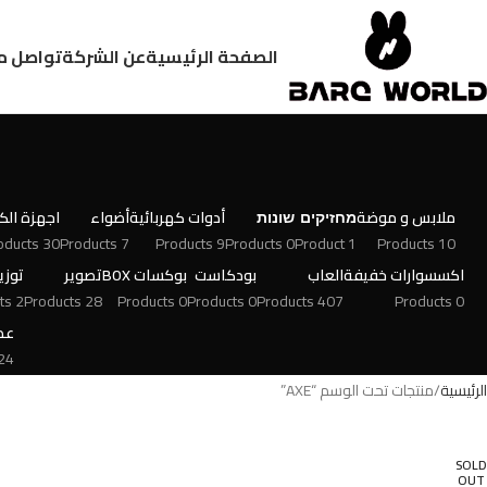
الصفحة الرئيسية
عن الشركة
تواصل م
ملابس و موضة
מחזיקים
שונות
أدوات كهربائية
أضواء
اجهزة الكت
30 Products
7 Products
9 Products
0 Products
1 Product
10 Products
اكسسوارات خفيفة
العاب
بودكاست
بوكسات BOX
تصوير
توزي
2 Products
28 Products
0 Products
0 Products
407 Products
0 Products
عط
 Products
الرئيسية
منتجات تحت الوسم “AXE”
SOLD
OUT