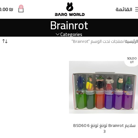
n
0
القائمة
₪
0.00
t
Brainrot
Categories
الرئيسية
منتجات تحت الوسم “Brainrot”
SOLD O
UT
سلايم Brainrot تونغ تونغ 6 BSD60
3