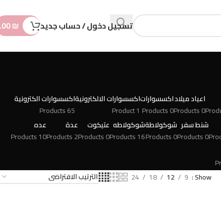
n
t
تسجيل دخول / حساب جديد
₪
.00
اعياد ميلاد
اكسسوارات
اكسسوارات الالكترونية
اكسسوارات الكترونية
65 Products
1 Product
0 Products
0 Products
شنط سفر
شوكولاطة
شوكولاطه
عتيكوت
عدة
عده
10 Products
2 Products
0 Products
16 Products
0 Products
0 Products
24
18
12
9
Show