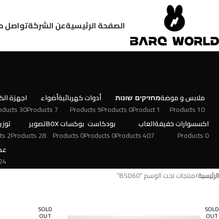
الصفحة الرئيسية
عن الشركة
تواصل م
ملابس و موضة
מחזיקים
שונות
أدوات كهربائية
أضواء
اجهزة الكت
30 Products
7 Products
9 Products
0 Products
1 Product
10 Products
اكسسوارات خفيفة
العاب
بودكاست
بوكسات BOX
تصوير
توزي
2 Products
28 Products
0 Products
0 Products
407 Products
0 Products
عط
 Products
الرئيسية
منتجات تحت الوسم “BSD60”
SOLD
SOLD
OUT
OUT