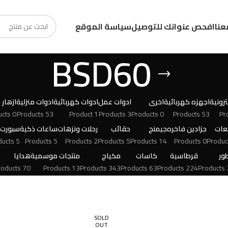
عنا
افحص عنوانك للتوصيل
سياسة الموقع
BSD60
رونية
اجهزه كهربائية
اخرى
ادوات عمل
ادوات كهربائية
ادوات منزلية
ازهار
0 Products
53 Products
1 Product
3 Products
0 Products
53 Products
عات
جزادين فاخره
جيمنج
حقائب
رحلات ونزهات
ساعات ذكية
سبورت
5 Products
5 Products
2 Products
5 Products
14 Products
0 Products
ور
قرطاسية
كاسات
مكياج
منتجات موسمية
هدايا
70 Products
13 Products
343 Products
63 Products
224 Products
24
SOLD
OUT