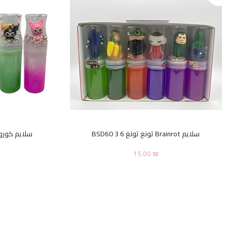
سلايم Brainrot تونغ تونغ 6 BSD60 3
سلايم كورومي 
15.00
₪