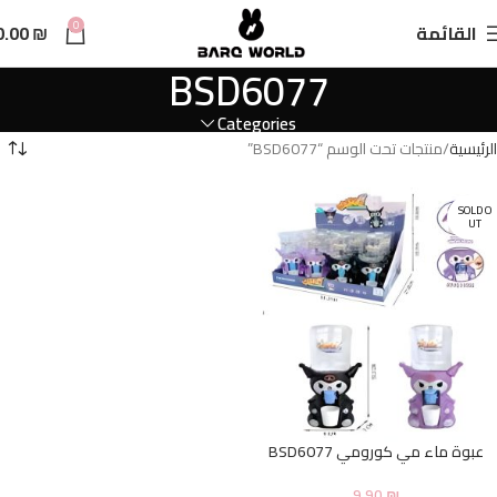
n
0
القائمة
₪
0.00
t
BSD6077
Categories
الرئيسية
منتجات تحت الوسم “BSD6077”
SOLD O
UT
عبوة ماء مي كورومي BSD6077
9.90
₪