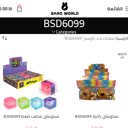
n
0
القائمة
₪
0.00
t
BSD6099
Categories
الرئيسية
منتجات تحت الوسم “BSD6099”
SOLD O
UT
سكويشي كابيرا BSD6099
سكويشي مكعب ضغط BSD6099
5.00
₪
9.90
₪