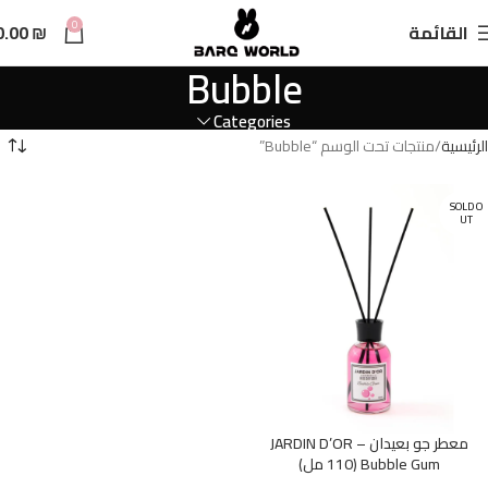
n
0
القائمة
₪
0.00
t
Bubble
Categories
الرئيسية
منتجات تحت الوسم “Bubble”
SOLD O
UT
معطر جو بعيدان JARDIN D’OR –
Bubble Gum (110 مل)