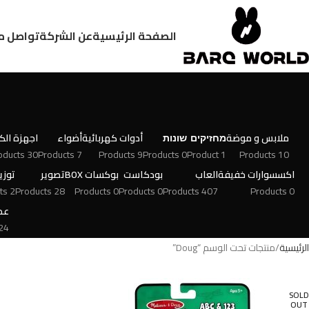
الصفحة الرئيسية
عن الشركة
تواصل م
ملابس و موضة
מחזיקים
שונות
أدوات كهربائية
أضواء
اجهزة الكت
30 Products
7 Products
9 Products
0 Products
1 Product
10 Products
اكسسوارات خفيفة
العاب
بودكاست
بوكسات BOX
تصوير
توزي
2 Products
28 Products
0 Products
0 Products
407 Products
0 Products
عط
 Products
الرئيسية
منتجات تحت الوسم “Doug”
SOLD
OUT