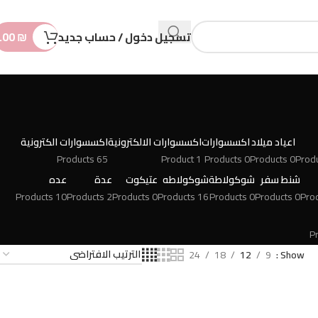
n
t
تسجيل دخول / حساب جديد
₪
.00
اعياد ميلاد
اكسسوارات
اكسسوارات الالكترونية
اكسسوارات الكترونية
65 Products
1 Product
0 Products
0 Products
شنط سفر
شوكولاطة
شوكولاطه
عتيكوت
عدة
عده
10 Products
2 Products
0 Products
16 Products
0 Products
0 Products
24
18
12
9
Show