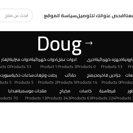
عنا
افحص عنوانك للتوصيل
سياسة الموقع
Doug
رونية
اجهزه كهربائية
اخرى
ادوات عمل
ادوات كهربائية
ادوات منزلية
ازهار
0 Products
53 Products
1 Product
3 Products
0 Products
53 Products
عات
جزادين فاخره
جيمنج
حقائب
رحلات ونزهات
ساعات ذكية
سبورت
5 Products
5 Products
2 Products
5 Products
14 Products
0 Products
ور
قرطاسية
كاسات
مكياج
منتجات موسمية
هدايا
70 Products
13 Products
343 Products
63 Products
224 Products
24