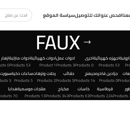
عنا
افحص عنوانك للتوصيل
سياسة الموقع
FAUX
رونية
اجهزه كهربائية
اخرى
ادوات عمل
ادوات كهربائية
ادوات منزلية
ازهار
0 Products
53 Products
1 Product
3 Products
0 Products
53 Products
عات
جزادين فاخره
جيمنج
حقائب
رحلات ونزهات
ساعات ذكية
سبورت
5 Products
5 Products
2 Products
5 Products
14 Products
0 Products
ور
قرطاسية
كاسات
مكياج
منتجات موسمية
هدايا
70 Products
13 Products
343 Products
63 Products
224 Products
24