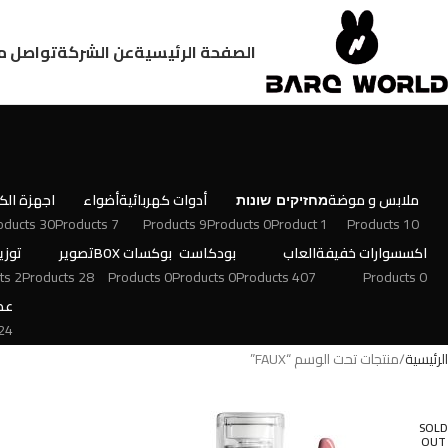
الصفحة الرئيسية
عن الشركة
تواصل م
ملابس و موضة
מחזיקים
שונות
أدوات كهربائية
أضواء
اجهزة الكت
30 Products
7 Products
9 Products
0 Products
1 Product
10 Products
اكسسوارات خفيفة
العاب
بودكاست
بوكسات BOX
تصوير
توزي
2 Products
28 Products
0 Products
0 Products
407 Products
0 Products
عط
 Products
الرئيسية
منتجات تحت الوسم “FAUX”
SOLD
OUT