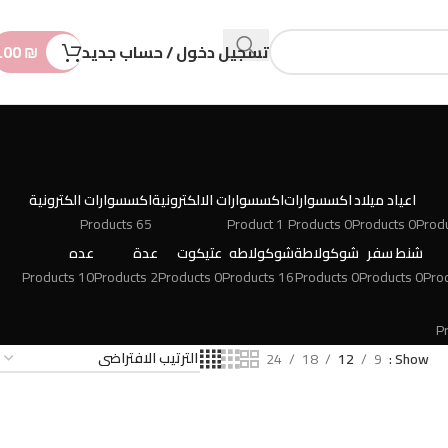
n
t
تسجيل دخول / حساب جديد
₪
.00
اعياد ميلاد
اكسسوارات
اكسسوارات الالكترونية
اكسسوارات الكترونية
65 Products
1 Product
0 Products
0 Products
شنط سفر
شوكولاطة
شوكولاطه
عتيكوت
عدة
عده
10 Products
2 Products
0 Products
16 Products
0 Products
0 Products
24
18
12
9
Show