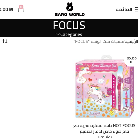
n
0
القائمة
₪
0.00
t
FOCUS
Categories
الرئيسية
منتجات تحت الوسم “FOCUS”
SOLD O
UT
HOT FOCUS طقم مفكرة سرية مع
قلم ضوء خاص لدفتر تصميم
يونيكورن