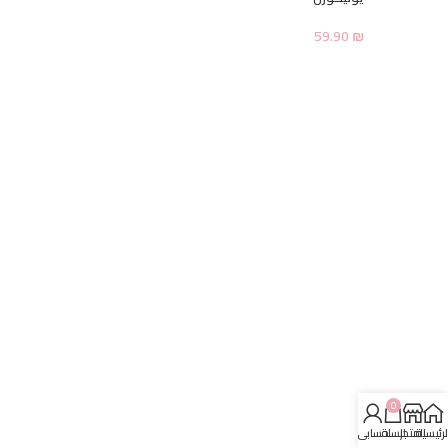
59.90
₪
0
لرئيسية
المتجر
السلة
حسابي