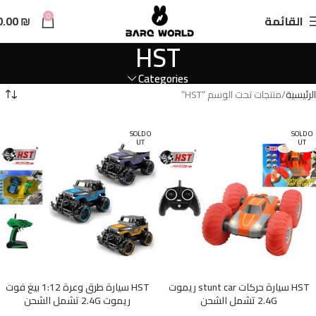
n
0
القائمة
₪
0.00
t
HST
Categories
الرئيسية
منتجات تحت الوسم “HST”
SOLD O
SOLD O
UT
UT
HST سيارة حركات stunt car ريموت
HST سيارة طرق وعرة 1:12 بيغ فوت
2.4G تشمل الشحن
ريموت 2.4G تشمل الشحن