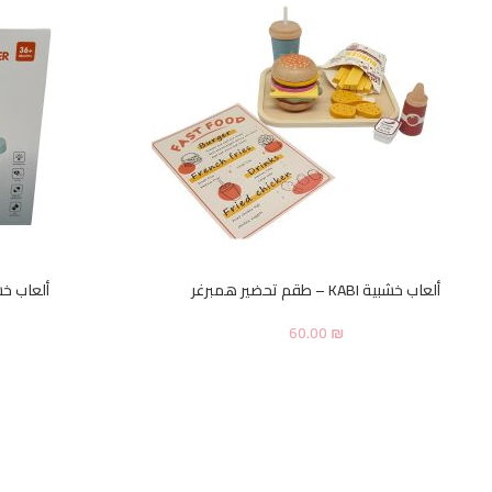
ألعاب خشبية KABI – طقم تحضير همبرغر
ألعاب خشبية KABI – 
60.00
₪