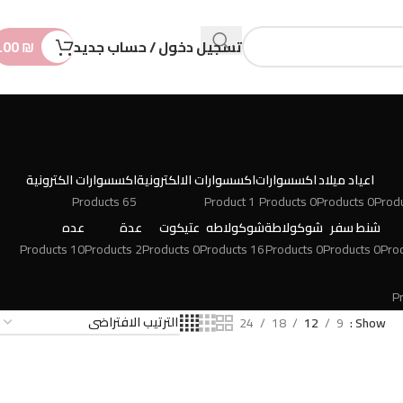
n
t
تسجيل دخول / حساب جديد
₪
.00
اعياد ميلاد
اكسسوارات
اكسسوارات الالكترونية
اكسسوارات الكترونية
65 Products
1 Product
0 Products
0 Products
شنط سفر
شوكولاطة
شوكولاطه
عتيكوت
عدة
عده
10 Products
2 Products
0 Products
16 Products
0 Products
0 Products
24
18
12
9
Show