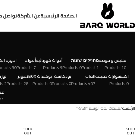
الصفحة الرئيسية
عن الشركة
تواصل م
ملابس و موضة
מחזיקים
שונות
أدوات كهربائية
أضواء
اجهزة الكت
30 Products
7 Products
9 Products
0 Products
1 Product
10 Products
اكسسوارات خفيفة
العاب
بودكاست
بوكسات BOX
تصوير
توزي
2 Products
28 Products
0 Products
0 Products
407 Products
0 Products
عط
 Products
الرئيسية
منتجات تحت الوسم “KABI”
SOLD
SOLD
OUT
OUT