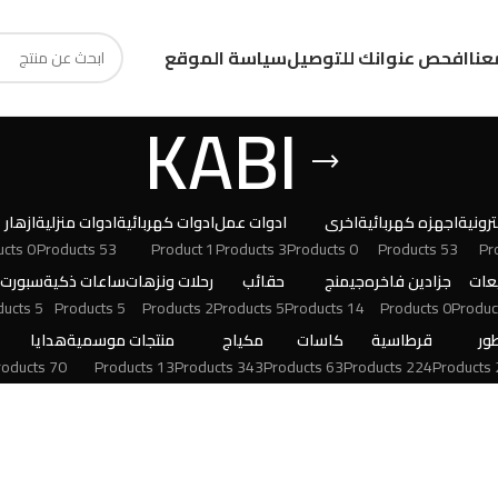
عنا
افحص عنوانك للتوصيل
سياسة الموقع
KABI
رونية
اجهزه كهربائية
اخرى
ادوات عمل
ادوات كهربائية
ادوات منزلية
ازهار
0 Products
53 Products
1 Product
3 Products
0 Products
53 Products
عات
جزادين فاخره
جيمنج
حقائب
رحلات ونزهات
ساعات ذكية
سبورت
5 Products
5 Products
2 Products
5 Products
14 Products
0 Products
ور
قرطاسية
كاسات
مكياج
منتجات موسمية
هدايا
70 Products
13 Products
343 Products
63 Products
224 Products
24