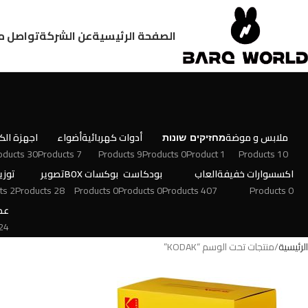
الصفحة الرئيسية
عن الشركة
تواصل م
ملابس و موضة
מחזיקים
שונות
أدوات كهربائية
أضواء
اجهزة الكت
30 Products
7 Products
9 Products
0 Products
1 Product
10 Products
اكسسوارات خفيفة
العاب
بودكاست
بوكسات BOX
تصوير
توزي
2 Products
28 Products
0 Products
0 Products
407 Products
0 Products
عط
 Products
الرئيسية
منتجات تحت الوسم “KODAK”