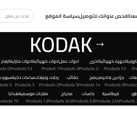
عنا
افحص عنوانك للتوصيل
سياسة الموقع
KODAK
رونية
اجهزه كهربائية
اخرى
ادوات عمل
ادوات كهربائية
ادوات منزلية
ازهار
0 Products
53 Products
1 Product
3 Products
0 Products
53 Products
عات
جزادين فاخره
جيمنج
حقائب
رحلات ونزهات
ساعات ذكية
سبورت
5 Products
5 Products
2 Products
5 Products
14 Products
0 Products
ور
قرطاسية
كاسات
مكياج
منتجات موسمية
هدايا
70 Products
13 Products
343 Products
63 Products
224 Products
24