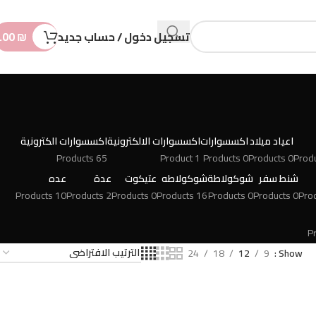
n
t
تسجيل دخول / حساب جديد
₪
.00
اعياد ميلاد
اكسسوارات
اكسسوارات الالكترونية
اكسسوارات الكترونية
65 Products
1 Product
0 Products
0 Products
شنط سفر
شوكولاطة
شوكولاطه
عتيكوت
عدة
عده
10 Products
2 Products
0 Products
16 Products
0 Products
0 Products
24
18
12
9
Show