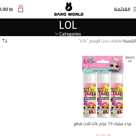
n
0
القائمة
₪
0.00
t
LOL
Categories
الرئيسية
منتجات تحت الوسم “LOL”
SOLD O
UT
غراء ستيك 15 غرام LOL ثلاث قطع
10.90
₪