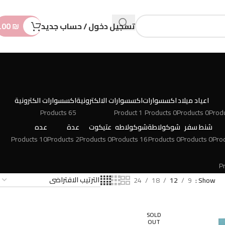
n
t
تسجيل دخول / حساب جديد
₪
.00
اعياد ميلاد
اكسسوارات
اكسسوارات الالكترونية
اكسسوارات الكترونية
65 Products
1 Product
0 Products
0 Products
شنط سفر
شوكولاطة
شوكولاطه
عتيكوت
عدة
عده
10 Products
2 Products
0 Products
16 Products
0 Products
0 Products
24
18
12
9
Show
SOLD
OUT