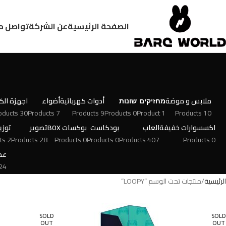
الصفحة الرئيسية
عن الشركة
تواصل م
ملابس و موضة
מחזיקים
שונות
أدوات كهربائية
أضواء
اجهزة الكت
30 Products
7 Products
9 Products
0 Products
1 Product
10 Products
اكسسوارات خفيفة
العاب
بودكاست
بوكسات BOX
تصوير
توزي
2 Products
28 Products
0 Products
0 Products
407 Products
0 Products
عط
 Products
الرئيسية
منتجات تحت الوسم “LOOPY”
SOLD
SOLD
OUT
OUT