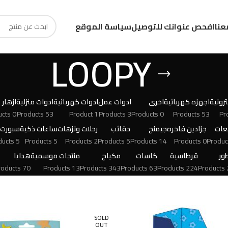
عنا
افحص عنوانك للتوصيل
سياسة الموقع
LOOPY
رونية
اجهزه كهربائية
اخرى
ادوات عمل
ادوات كهربائية
ادوات منزلية
ازهار
0 Products
53 Products
1 Product
3 Products
0 Products
53 Products
عات
جزادين فاخره
جيمنج
حقائب
رحلات ونزهات
ساعات ذكية
سبورت
5 Products
5 Products
2 Products
5 Products
14 Products
0 Products
ور
قرطاسية
كاسات
مكياج
منتجات موسمية
هدايا
70 Products
13 Products
343 Products
63 Products
224 Products
24
SOLD
OUT