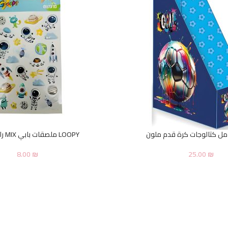
LOOPY ملصقات بابي MIX رائد فضاء
8.00
₪
25.00
₪