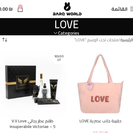
n
0
القائمة
₪
0.00
t
LOVE
Categories
الرئيسية
منتجات تحت الوسم “LOVE”
SOLD O
UT
حقيبة جانب عصرية LOVE
طقم عطر رجالي V.V Love
Insuperabile Victoriae – 5
65.00
₪