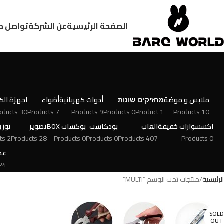
الصفحة الرئيسية
عن الشركة
تواصل م
ملابس و موضة
מחזיקים
שונות
أدوات كهربائية
أضواء
اجهزة الكت
30 Products
7 Products
9 Products
0 Products
1 Product
10 Products
اكسسوارات خفيفة
العاب
بودكاست
بوكسات BOX
تصوير
توزي
2 Products
28 Products
0 Products
0 Products
407 Products
0 Products
عط
 Products
الرئيسية
منتجات تحت الوسم “MULTI”
SOLD
OUT