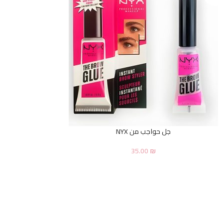
جل حواجب من NYX
35.00
₪