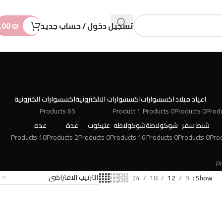
n
t
تسجيل دخول / حساب جديد
₪
.00
اعياد ميلاد
اكسسوارات
اكسسوارات الالكترونية
اكسسوارات الكترونية
65 Products
1 Product
0 Products
0 Products
شنط سفر
شوكولاطة
شوكولاطه
عتيكوت
عدة
عده
10 Products
2 Products
0 Products
16 Products
0 Products
0 Products
24
18
12
9
Show