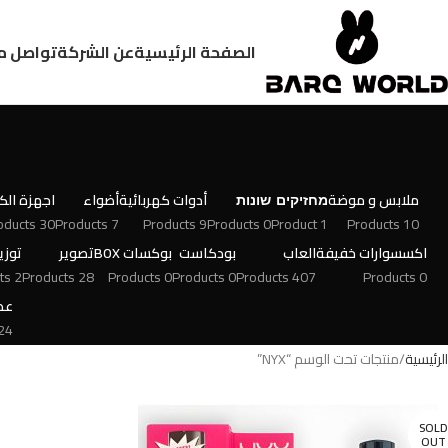
الصفحة الرئيسية
عن الشركة
تواصل م
ملابس و موضة
מחזיקים
שונות
أدوات كهربائية
أضواء
اجهزة الكت
30 Products
7 Products
9 Products
0 Products
1 Product
10 Products
اكسسوارات خفيفة
العاب
بودكاست
بوكسات BOX
تصوير
توزي
2 Products
28 Products
0 Products
0 Products
407 Products
0 Products
عط
 Products
الرئيسية
منتجات تحت الوسم “NYX”
SOLD
OUT