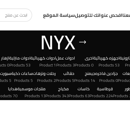
عنا
افحص عنوانك للتوصيل
سياسة الموقع
NYX
رونية
اجهزه كهربائية
اخرى
ادوات عمل
ادوات كهربائية
ادوات منزلية
ازهار
0 Products
53 Products
1 Product
3 Products
0 Products
53 Products
عات
جزادين فاخره
جيمنج
حقائب
رحلات ونزهات
ساعات ذكية
سبورت
5 Products
5 Products
2 Products
5 Products
14 Products
0 Products
ور
قرطاسية
كاسات
مكياج
منتجات موسمية
هدايا
70 Products
13 Products
343 Products
63 Products
224 Products
24