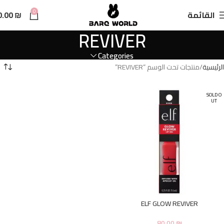
n
0
القائمة
₪
0.00
t
REVIVER
Categories
الرئيسية
منتجات تحت الوسم “REVIVER”
SOLD O
UT
ELF GLOW REVIVER
80.00
₪